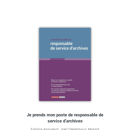
Je prends mon poste de responsable de
service d’archives
Fabrice Anguenot
,
Joël Clérembaux
,
Margot