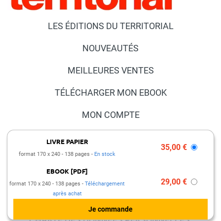
LES ÉDITIONS DU TERRITORIAL
NOUVEAUTÉS
MEILLEURES VENTES
TÉLÉCHARGER MON EBOOK
MON COMPTE
NOUS CONTACTER
LIVRE PAPIER
35,00 €
format 170 x 240
138 pages
En stock
FAQ
EBOOK [PDF]
PRESSE ET PARTENARIATS
29,00 €
format 170 x 240
138 pages
Téléchargement
après achat
MENTIONS LÉGALES
CHARTE DES DONNÉES PERSONNELLES