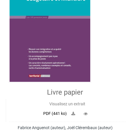
Livre papier
Visualisez un extrait
PDF (441 ko)
Fabrice Anguenot
(auteur),
Joël Clérembaux
(auteur)