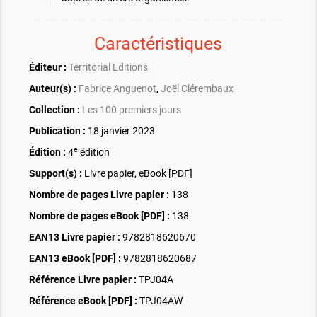
Caractéristiques
Éditeur :
Territorial Editions
Auteur(s) :
Fabrice Anguenot
,
Joël Clérembaux
Collection :
Les 100 premiers jours
Publication :
18 janvier 2023
e
Édition :
4
édition
Support(s) :
Livre papier, eBook [PDF]
Nombre de pages
Livre papier
:
138
Nombre de pages
eBook [PDF]
:
138
EAN13 Livre papier :
9782818620670
EAN13 eBook [PDF] :
9782818620687
Référence Livre papier :
TPJ04A
Référence eBook [PDF] :
TPJ04AW