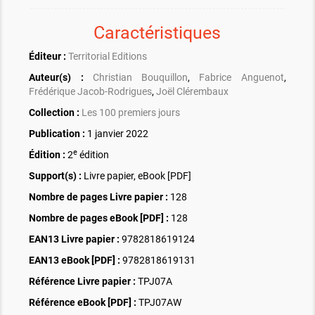
Caractéristiques
Éditeur :
Territorial Editions
Auteur(s) :
Christian Bouquillon
,
Fabrice Anguenot
,
Frédérique Jacob-Rodrigues
,
Joël Clérembaux
Collection :
Les 100 premiers jours
Publication :
1 janvier 2022
e
Édition :
2
édition
Support(s) :
Livre papier, eBook [PDF]
Nombre de pages
Livre papier
:
128
Nombre de pages
eBook [PDF]
:
128
EAN13 Livre papier :
9782818619124
EAN13 eBook [PDF] :
9782818619131
Référence Livre papier :
TPJ07A
Référence eBook [PDF] :
TPJ07AW