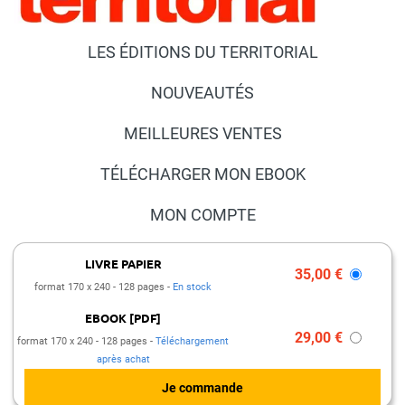
LES ÉDITIONS DU TERRITORIAL
NOUVEAUTÉS
MEILLEURES VENTES
TÉLÉCHARGER MON EBOOK
MON COMPTE
NOUS CONTACTER
LIVRE PAPIER
35,00 €
format 170 x 240
128 pages
En stock
FAQ
EBOOK [PDF]
PRESSE ET PARTENARIATS
29,00 €
format 170 x 240
128 pages
Téléchargement
après achat
MENTIONS LÉGALES