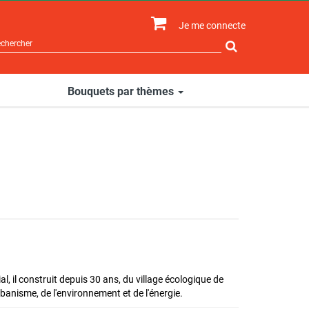
Je me connecte
Rechercher
sur
le
site
Bouquets par thèmes
l, il construit depuis 30 ans, du village écologique de
anisme, de l'environnement et de l'énergie.