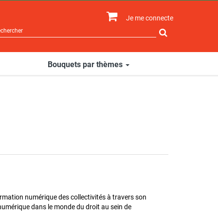
Je me connecte
Rechercher
sur
le
site
Bouquets par thèmes
formation numérique des collectivités à travers son
u numérique dans le monde du droit au sein de