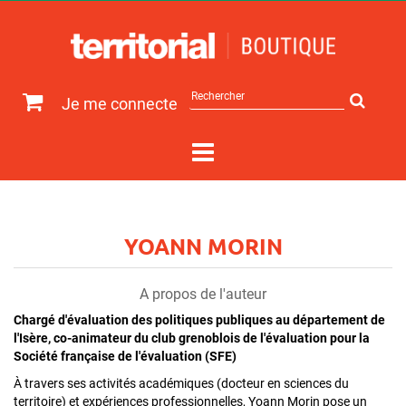
Rechercher
Je me connecte
sur
le
site
YOANN MORIN
A propos de l'auteur
Chargé d'évaluation des politiques publiques au département de
l'Isère, co-animateur du club grenoblois de l'évaluation pour la
Société française de l'évaluation (SFE)
À travers ses activités académiques (docteur en sciences du
territoire) et expériences professionnelles, Yoann Morin pose un