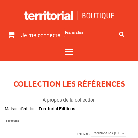
Rechercher
Je me connecte
sur
le
site
COLLECTION LES RÉFÉRENCES
A propos de la collection
Maison d'édition :
Territorial Editions
.
Formats
Parutions les plu…
Trier par :