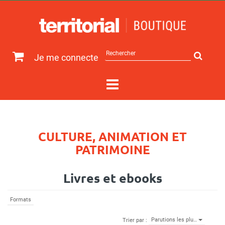
Rechercher
Je me connecte
sur
le
site
CULTURE, ANIMATION ET
PATRIMOINE
Livres et ebooks
Formats
Parutions les plu…
Trier par :