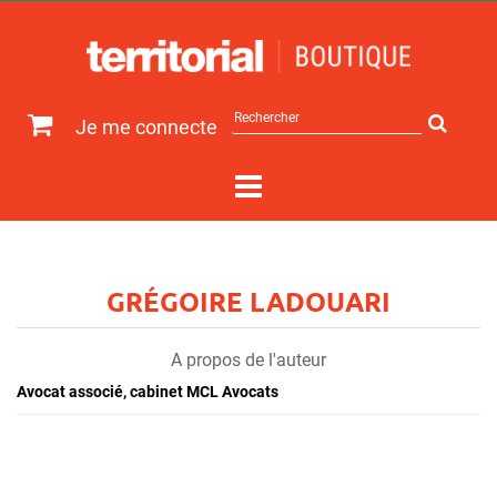
Rechercher
Je me connecte
sur
le
site
GRÉGOIRE LADOUARI
A propos de l'auteur
Avocat associé, cabinet MCL Avocats