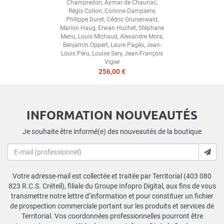
Champredon
,
Aymar de Chaunac
,
Régis Collon
,
Corinne Dampierre
,
Philippe Duret
,
Cédric Grunenwald
,
Marion Haug
,
Erwan Huchet
,
Stéphane
Menu
,
Louis Michaud
,
Alexandre Mora
,
Benjamin Oppert
,
Laure Pagès
,
Jean-
Louis Péru
,
Louise Sery
,
Jean-François
Vigier
256,00 €
INFORMATION NOUVEAUTÉS
Je souhaite être informé(e) des nouveautés de la boutique
Votre adresse-mail est collectée et traitée par Territorial (403 080
823 R.C.S. Créteil), filiale du Groupe Infopro Digital, aux fins de vous
transmettre notre lettre d’information et pour constituer un fichier
de prospection commerciale portant sur les produits et services de
Territorial. Vos coordonnées professionnelles pourront être