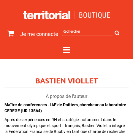
Rechercher
Je me connecte
sur
le
site
BASTIEN VIOLLET
A propos de l'auteur
Maître de conférences - IAE de Poitiers, chercheur au laboratoire
CEREGE (UR 13564)
Après des expériences en RH et stratégie, notamment dans le
mouvement olympique et sportif français, Bastien Viollet a intégré
la Fédération Française de Rugby en tant que chargé de recherche