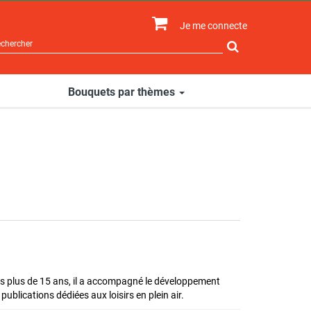
Je me connecte
Rechercher
sur
le
site
Bouquets par thèmes
uis plus de 15 ans, il a accompagné le développement
blications dédiées aux loisirs en plein air.