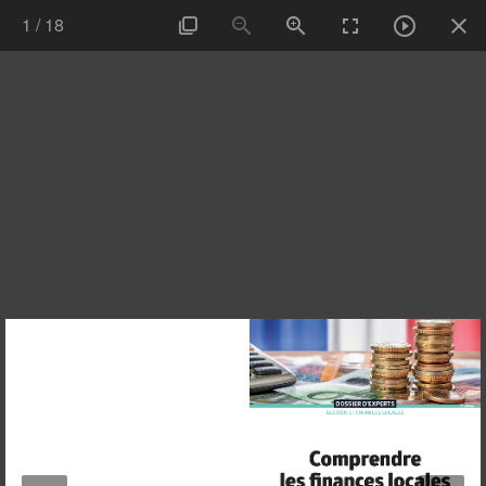
1
/
18