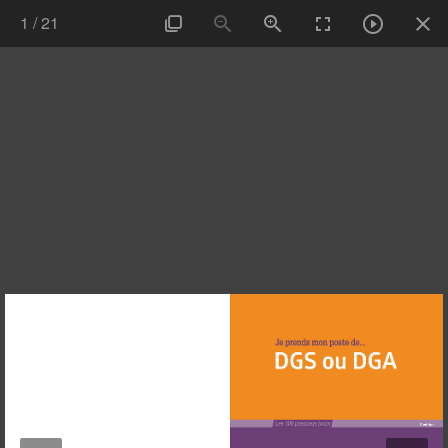
1
/
21