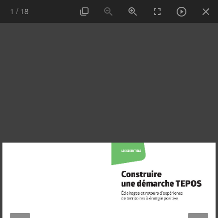
1
/
18