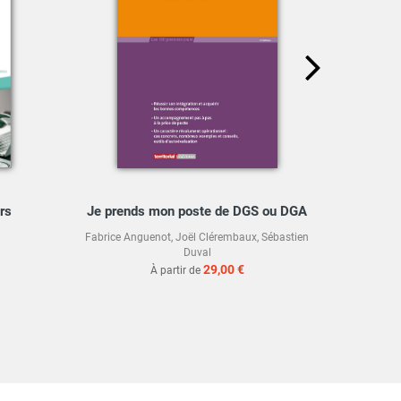
rs
Je prends mon poste de DGS ou DGA
Guide
Fabrice Anguenot
,
Joël Clérembaux
,
Sébastien
Duval
29,00 €
À partir de